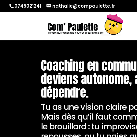
0745021241
nathalie@compaulette.fr
Coaching en commun
deviens autonome, 
dépendre.
Tu as une vision claire po
Mais dès qu’il faut comm
le brouillard : tu improvis
repousses, ou tu paies q