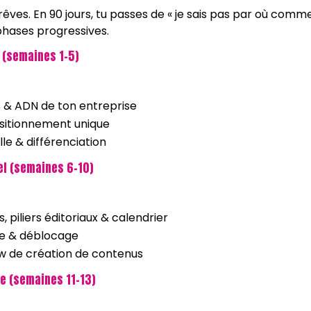
rêves. En 90 jours, tu passes de « je sais pas par où comm
 phases progressives.
 (semaines 1-5)
rs & ADN de ton entreprise
ositionnement unique
le & différenciation
el (semaines 6-10)
, piliers éditoriaux & calendrier
ape & déblocage
w de création de contenus
e (semaines 11-13)