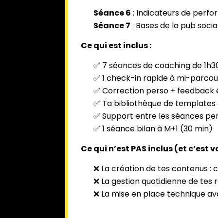
Séance 6
: Indicateurs de perf
Séance 7
: Bases de la pub social
Ce qui est inclus :
✅ 7 séances de coaching de 1h30 
✅ 1 check-in rapide à mi-parcou
✅ Correction perso + feedback é
✅ Ta bibliothèque de templates &
✅ Support entre les séances pe
✅ 1 séance bilan à M+1 (30 min)
Ce qui n’est PAS inclus (et c’est v
❌ La création de tes contenus : c
❌ La gestion quotidienne de tes 
❌ La mise en place technique av