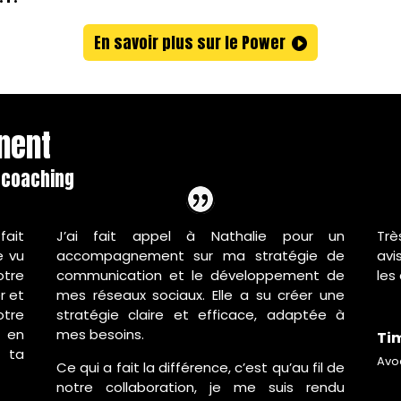
En savoir plus sur le Power
gnent
e coaching
fait
J’ai fait appel à Nathalie pour un
Trè
e vu
accompagnement sur ma stratégie de
avi
otre
communication et le développement de
les
r et
mes réseaux sociaux. Elle a su créer une
tre
stratégie claire et efficace, adaptée à
 en
mes besoins.
Ti
 ta
Avoc
Ce qui a fait la différence, c’est qu’au fil de
notre collaboration, je me suis rendu