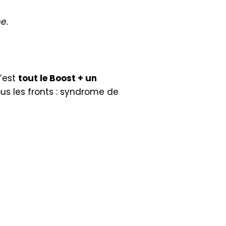
he.
c’est
tout le Boost + un
s les fronts : syndrome de