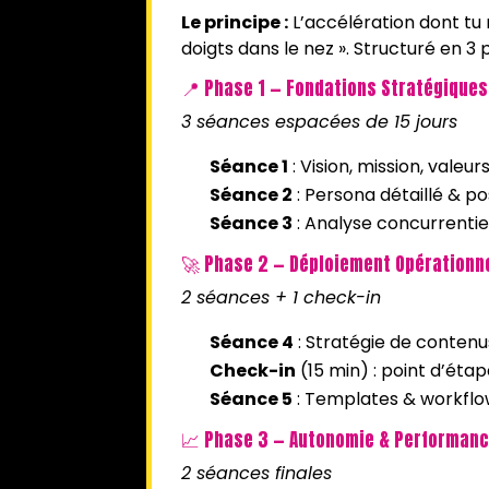
Le principe :
L’accélération dont tu 
doigts dans le nez ». Structuré en 3
📍 Phase 1 — Fondations Stratégiques
3 séances espacées de 15 jours
Séance 1
: Vision, mission, valeu
Séance 2
: Persona détaillé & p
Séance 3
: Analyse concurrentiel
🚀 Phase 2 — Déploiement Opérationn
2 séances + 1 check-in
Séance 4
: Stratégie de contenus
Check-in
(15 min) : point d’ét
Séance 5
: Templates & workflo
📈 Phase 3 — Autonomie & Performanc
2 séances finales