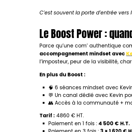
C’est souvent la porte d’entrée vers l
Le Boost Power : quand
Parce qu’une com’ authentique comm
accompagnement mindset avec
Ke
l’imposteur, peur de la visibilité, c
En plus du Boost :
🧠 6 séances mindset avec Kevin
💬 Un canal dédié avec Kevin po
👥 Accès à la communauté + mas
Tarif :
4860 € HT.
Paiement en 1 fois :
4 500 €
H.T.
Paiement en 3 fois :
3 × 1 620 € H