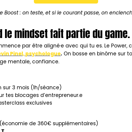
e Boost : on teste, et si le courant passe, on enclenc
 le mindset fait partie du game.
ence par être aligné·e avec qui tu es. Le Power, 
vin Pinel, psychologue
.
On bosse en binôme sur tou
harge mentale, confiance.
 sur 3 mois (1h/séance)
ur tes blocages d’entrepreneur.e
terclass exclusives
(économie de 360€ supplémentaires)
.T.