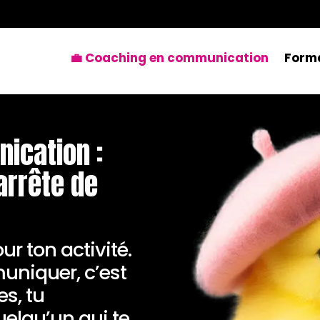
💼 Coaching en communication
Form
ication :
arrête de
ur ton activité.
uniquer, c’est
es, tu
uelqu’un qui te