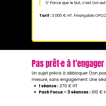
💡 Parce que le but, c’est ton aut
Tarif :
3 000 € HT. Finançable OPCO (
Pas prêt·e à t’engage
Un sujet précis à débloquer (ton pos
mesure, sans engagement. Une séanc
1 séance :
270 € HT
Pack Focus – 3 séances :
610 € 