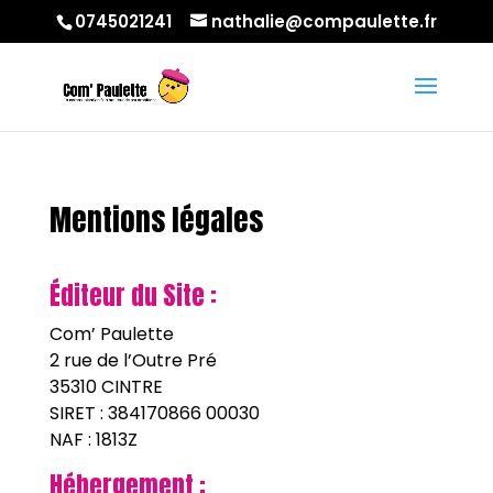
0745021241
nathalie@compaulette.fr
Mentions légales
Éditeur du Site :
Com’ Paulette
2 rue de l’Outre Pré
35310 CINTRE
SIRET : 384170866 00030
NAF : 1813Z
Hébergement :