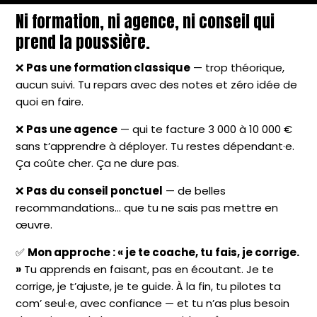
Ni formation, ni agence, ni conseil qui
prend la poussière.
❌
Pas une formation classique
— trop théorique,
aucun suivi. Tu repars avec des notes et zéro idée de
quoi en faire.
❌
Pas une agence
— qui te facture 3 000 à 10 000 €
sans t’apprendre à déployer. Tu restes dépendant·e.
Ça coûte cher. Ça ne dure pas.
❌
Pas du conseil ponctuel
— de belles
recommandations… que tu ne sais pas mettre en
œuvre.
✅
Mon approche : « je te coache, tu fais, je corrige.
»
Tu apprends en faisant, pas en écoutant. Je te
corrige, je t’ajuste, je te guide. À la fin, tu pilotes ta
com’ seul·e, avec confiance — et tu n’as plus besoin